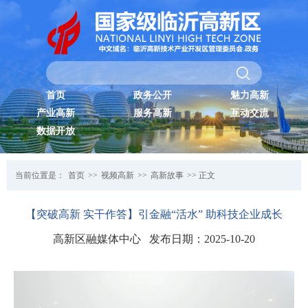
首页
政务公开
魅力高新
产业高新
服务高新
互动交流
数据开放
当前位置是：
首页
>>
视频高新
>>
高新故事
>> 正文
【突破高新 实干作答】引金融“活水” 助科技企业成长
高新区融媒体中心 发布日期：2025-10-20