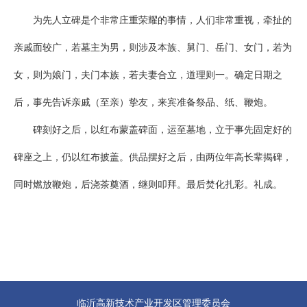
为先人立碑是个非常庄重荣耀的事情，人们非常重视，牵扯的
亲戚面较广，若墓主为男，则涉及本族、舅门、岳门、女门，若为
女，则为娘门，夫门本族，若夫妻合立，道理则一。确定日期之
后，事先告诉亲戚（至亲）挚友，来宾准备祭品、纸、鞭炮。
碑刻好之后，以红布蒙盖碑面，运至墓地，立于事先固定好的
碑座之上，仍以红布披盖。供品摆好之后，由两位年高长辈揭碑，
同时燃放鞭炮，后浇茶奠酒，继则叩拜。最后焚化扎彩。礼成。
临沂高新技术产业开发区管理委员会