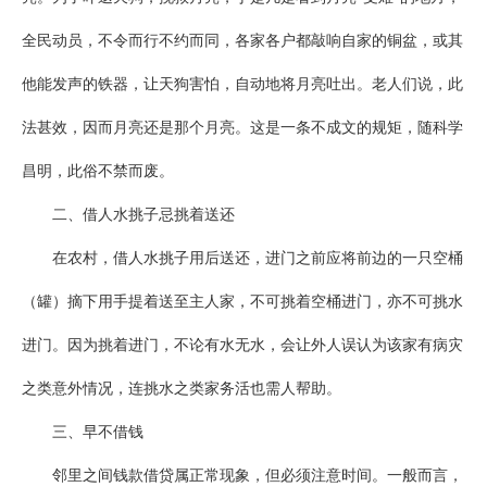
全民动员，不令而行不约而同，各家各户都敲响自家的铜盆，或其
他能发声的铁器，让天狗害怕，自动地将月亮吐出。老人们说，此
法甚效，因而月亮还是那个月亮。这是一条不成文的规矩，随科学
昌明，此俗不禁而废。
二、借人水挑子忌挑着送还
在农村，借人水挑子用后送还，进门之前应将前边的一只空桶
（罐）摘下用手提着送至主人家，不可挑着空桶进门，亦不可挑水
进门。因为挑着进门，不论有水无水，会让外人误认为该家有病灾
之类意外情况，连挑水之类家务活也需人帮助。
三、早不借钱
邻里之间钱款借贷属正常现象，但必须注意时间。一般而言，