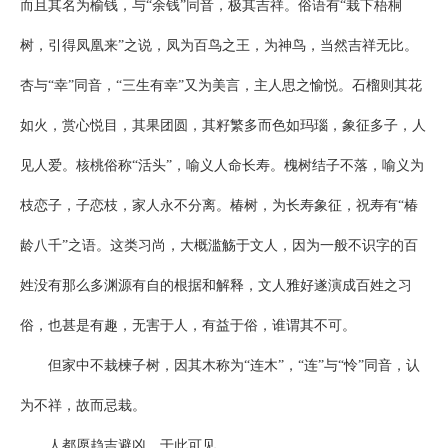
而且其名为榆钱，与“余钱”同音，极其吉祥。俗语有“栽下梧桐
树，引得凤凰来”之说，凤为百鸟之王，为神鸟，当然吉祥无比。
杏与“幸”同音，“三生有幸”又为美言，主人思之愉悦。石榴则其花
如火，赏心悦目，其果团圆，其籽繁多而色如玛瑙，象征多子，人
见人爱。核桃俗称“活头”，喻义人命长寿。槐树结子不落，喻义为
枝恋子，子恋枝，家人永不分离。椿树，为长寿象征，祝寿有“椿
龄八千”之语。这类习尚，大概滥觞于文人，因为一般不识字的百
姓没有那么多渊源有自的根据和解释，文人雅好遂演成百姓之习
俗，也甚是有趣，无害于人，有益于俗，谁谓其不可。
但家中不栽楝子树，因其木称为“连木”，“连”与“怜”同音，认
为不祥，故而忌栽。
人都愿趋吉避凶，于此可见。