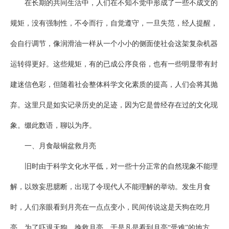
在长期的共同生活中，人们在不知不觉中形成了一些不成文的
规矩，没有强制性，不令而行，自觉遵守，一旦失范，经人提醒，
会自行调节，像润滑油一样从一个小小的侧面使社会这架复杂机器
运转得更好。这些规矩，有的已成公序良俗，也有一些明显带有封
建迷信色彩，但随着社会整体科学文化素质的提高，人们会将其抛
弃。这里只是如实记录历史的足迹，因为它是曾经存在过的文化现
象。缀此数语，聊以为序。
一、月食敲铜盆救月亮
旧时由于科学文化水平低，对一些十分正常的自然现象不能理
解，以致妄思臆断，出现了令现代人不能理解的举动。发生月食
时，人们亲眼看到月亮在一点点变小，民间传说这是天狗在吃月
亮。为了吓退天狗，挽救月亮，于是凡是看到月亮“受难”的地方，