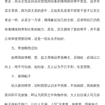
拿走，而买主也会自会自觉地用自备的缰绳拴好将牛牵走。这并非
卖主吝啬，因为卖主卖的是牛，正如卖瓜卖菜不把筐子篮子让买主
拿走一样。从卖主一方讲，缰绳象征自己的主权，且表明自己仍然
有着继续饲养和出售的能力。其实，买主拥有了新的帮手，并不愿
占有和使用那旧绳，还是一切从头开始好。
九、寄放帽类忌扣
如果因故将帽、筐、盆之类物品寄放摊主、店铺处，必须让口
向上，绝不可扣放。如扣放，主人认为于己不利，生意受限。
十、夜啼帖子
幼儿夜间啼哭，旧时因受认识水平所限，不知病因，而病家投
医问药不见效验，即认为冥冥之中有物作祟。大人往往请人写几张
帖子张贴于路口，让行人念诵。上写“天黄黄，地黄黄，我家有个