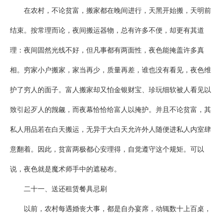
在农村，不论贫富，搬家都在晚间进行，天黑开始搬，天明前
结束。按常理而论，夜间搬运器物，总有许多不便，却更有其道
理：夜间固然光线不好，但凡事都有两面性，夜色能掩盖许多真
相。穷家小户搬家，家当再少，质量再差，谁也没有看见，夜色维
护了穷人的面子。富人搬家却又怕金银财宝、珍玩细软被人看见以
致引起歹人的觊觎，而夜幕恰恰给富人以掩护。并且不论贫富，其
私人用品若在白天搬运，无异于大白天允许外人随便进私人内室肆
意翻着。因此，贫富两极都心安理得，自觉遵守这个规矩。可以
说，夜色就是魔术师手中的遮秘布。
二十一、送还租赁餐具忌刷
以前，农村每遇婚丧大事，都是自办宴席，动辄数十上百桌，