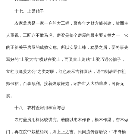
十七、上梁贴子
农家盖房是一家一户的大工程，聚多年之财方能兴建，故而主
人重视，工匠亦不敢马虎。房梁是整个房屋的最主要支撑之一，它
的正斜关乎房屋的成败安危。所以安梁上棒，稳妥之后，要将事先
写好的“上梁大吉”横贴在梁上，而叉首上则贴“上梁巧遇公输子，
立柱欣逢姜太公”之类对联，红色表示吉祥喜庆，语句则表匠作祖
师保祐，百事顺利。接着燃放鞭炮，昭告世人大功垂成，可保无
虞。
十八、农村盖房用棒宜与忌
农村盖房用棒比较讲究。若能以枣木作脊，榆木作梁，杏木做
门，再在院中栽植梧桐，则上上之吉。民间流传谚语说：“枣脊榆