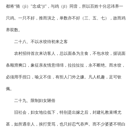
都将“骑（jì）”念成“jī”，与鸡（jī）同音，所以百姓十分忌讳养一
只鸡。一只不好，推而演之，单数亦不好（三、五、七），故而鸡
养双数。
二十八、不以水饺待初来之客
农村招待首次来访客人，总以面条为主食，不包水饺，据说面
条顺滑爽口，象征亲友情意绵绵，拉拉扯扯，永不断绝。而水饺，
必须用手捏口，喻义不佳，有拒人门外之嫌。凡人机趣，足可钦
佩。
二十九、限制妇女陋俗
旧社会，妇女地位低下，特别是出嫁之后，封建礼教束缚尤
甚，如所遇非人，挨打受骂，也只好忍气吞声。而不少婆婆不明白