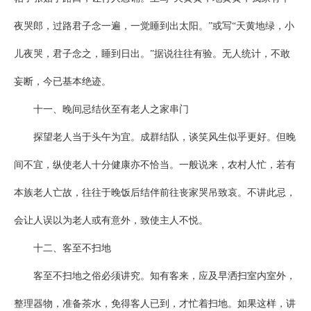
夜哭郎，过路君子念一遍，一觉睡到出太阳。”或写“天黄地绿，小
儿夜哭，君子念之，睡到日出。”据说往往有验。无人统计，不敢
妄断，今已基本绝迹。
十一、晚间忌结伙至有老人之家串门
探望老人当于头午为宜。成群结队，谈笑风生似乎更好。但晚
间不宜，纵使老人十分健康亦不恰当。一般说来，农村人忙，若有
本族老人亡故，往往于晚饭后结伴前往丧家哭吊致哀。不讲此忌，
会让人误以为老人或有意外，致使主人不悦。
十二、客至不扫地
客至不扫地之俗必须讲究。知有客来，应及早洒扫室内室外，
整理器物，准备茶水，免得客人已到，才忙着扫地。如果这样，讲