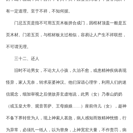
有一定道理。至于不祥，不知何据。
门忌五页是指不可用五页木板拼合成门，因棺材顶盖一般是五
页木材。门若五页，与棺材板太过相似，容易让人产生不祥联想，
不可谓无理。
三十二、还人
旧时不论男女，不论大人小孩，久治不愈，或患精神疾病表现
怪异，家人无奈，转求巫婆神汉。他们深谙心理学，利用人们的迷
信观念，细加审视之后便故弄玄虚地说，此男（女）乃泰山奶奶
（或玉皇大帝、观音菩萨、王母娘娘……）座前侍儿（女），趁神
不备下界转世为人，现上神索人甚急，病人感知而致精神恍惚，行
为异常，必须扎一纸人，以为替身，上神宽宏大量，不作责罚，病