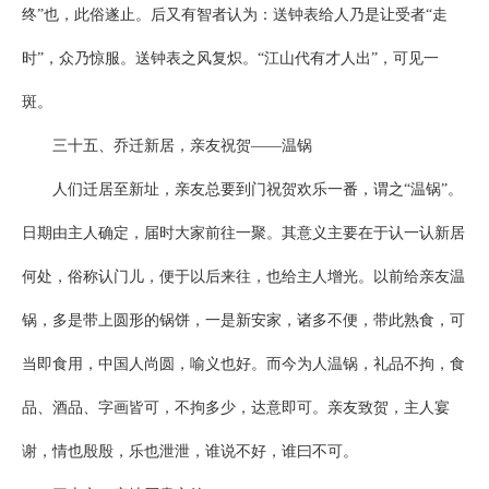
终”也，此俗遂止。后又有智者认为：送钟表给人乃是让受者“走
时”，众乃惊服。送钟表之风复炽。“江山代有才人出”，可见一
斑。
三十五、乔迁新居，亲友祝贺——温锅
人们迁居至新址，亲友总要到门祝贺欢乐一番，谓之“温锅”。
日期由主人确定，届时大家前往一聚。其意义主要在于认一认新居
何处，俗称认门儿，便于以后来往，也给主人增光。以前给亲友温
锅，多是带上圆形的锅饼，一是新安家，诸多不便，带此熟食，可
当即食用，中国人尚圆，喻义也好。而今为人温锅，礼品不拘，食
品、酒品、字画皆可，不拘多少，达意即可。亲友致贺，主人宴
谢，情也殷殷，乐也泄泄，谁说不好，谁曰不可。