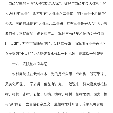
于自己父辈的人叫“大爷”或“老人家”。称呼与自己年龄大体相当的
人必须叫“三哥”，因本地有“大哥王八二哥鳖，非叫三哥不给说”的
俗谚。有的村庄则有“大哥王八二哥贼，唯有三哥是好人”之说，来
源何处，不得而知，但必须遵从。称呼与自己年相仿的女子必须
叫“大姐”，万不可冒昧称“嫂”，以防其未婚，而称明显小于自己的
女子则叫“小大姐”，这应该看成既是一种礼貌，也算得一种智慧。
十六、庭院植树宜与忌
农村庭院往往栽种树木，为的是或自用，或出售，既可乘凉，
又美化环境，一举多得，但甚有讲究。一般说来，群众喜欢栽植榆
树、梧桐、杏树、石榴、核桃、槐树、椿树、楸树之类。因为：榆
与“余”同音，含富足有余之义，且榆树之叶可食，荚果既可食用，