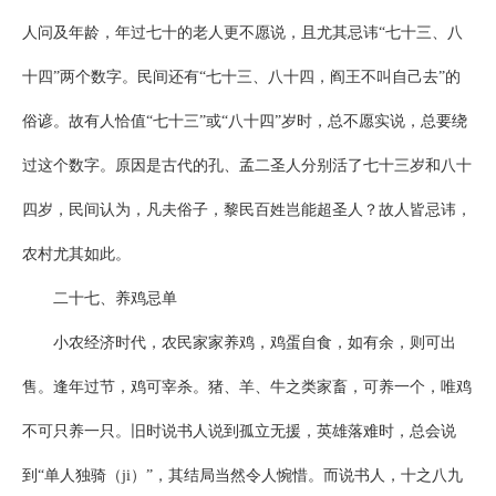
人问及年龄，年过七十的老人更不愿说，且尤其忌讳“七十三、八
十四”两个数字。民间还有“七十三、八十四，阎王不叫自己去”的
俗谚。故有人恰值“七十三”或“八十四”岁时，总不愿实说，总要绕
过这个数字。原因是古代的孔、孟二圣人分别活了七十三岁和八十
四岁，民间认为，凡夫俗子，黎民百姓岂能超圣人？故人皆忌讳，
农村尤其如此。
二十七、养鸡忌单
小农经济时代，农民家家养鸡，鸡蛋自食，如有余，则可出
售。逢年过节，鸡可宰杀。猪、羊、牛之类家畜，可养一个，唯鸡
不可只养一只。旧时说书人说到孤立无援，英雄落难时，总会说
到“单人独骑（ji）”，其结局当然令人惋惜。而说书人，十之八九