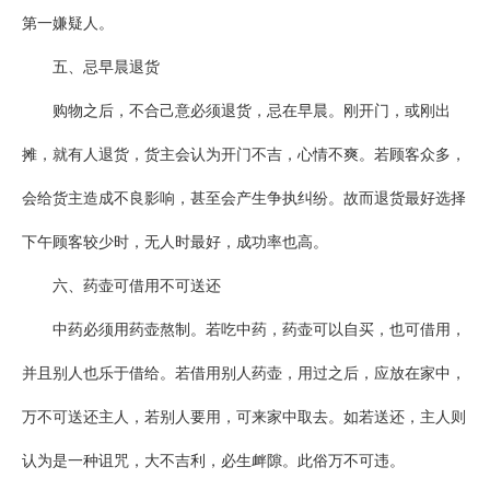
第一嫌疑人。
五、忌早晨退货
购物之后，不合己意必须退货，忌在早晨。刚开门，或刚出
摊，就有人退货，货主会认为开门不吉，心情不爽。若顾客众多，
会给货主造成不良影响，甚至会产生争执纠纷。故而退货最好选择
下午顾客较少时，无人时最好，成功率也高。
六、药壶可借用不可送还
中药必须用药壶熬制。若吃中药，药壶可以自买，也可借用，
并且别人也乐于借给。若借用别人药壶，用过之后，应放在家中，
万不可送还主人，若别人要用，可来家中取去。如若送还，主人则
认为是一种诅咒，大不吉利，必生衅隙。此俗万不可违。