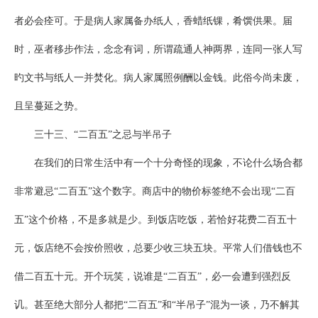
者必会痊可。于是病人家属备办纸人，香蜡纸锞，肴馔供果。届
时，巫者移步作法，念念有词，所谓疏通人神两界，连同一张人写
旳文书与纸人一并焚化。病人家属照例酬以金钱。此俗今尚未废，
且呈蔓延之势。
三十三、“二百五”之忌与半吊子
在我们的日常生活中有一个十分奇怪的现象，不论什么场合都
非常避忌“二百五”这个数字。商店中的物价标签绝不会出现“二百
五”这个价格，不是多就是少。到饭店吃饭，若恰好花费二百五十
元，饭店绝不会按价照收，总要少收三块五块。平常人们借钱也不
借二百五十元。开个玩笑，说谁是“二百五”，必一会遭到强烈反
讥。甚至绝大部分人都把“二百五”和“半吊子”混为一谈，乃不解其