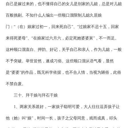
自己是嫁过来的，也不懂得自己的女儿是别家的儿媳，总是对儿媳
百般挑剔。不知什么人编出一些顺口溜限制儿媳久居娘
门：“（在）娘家过初一，回来死自己”、“过娘家不忌十五，回家
来得死婆母”、“在娘家过六月六，必定死她婆婆舅”，不一而足。
这种顺口溜直白、押韵、好记，关乎自己和亲人，作为儿媳，一般
不予突破。举世皆然，遂成习俗。这些顺口溜从语气看，显然
是“婆婆”的作品，既无科学依据，也不合人情，当视为陋俗，此俗
不禁自废。
三十、拜干娘与拜石干娘
1、两家关系甚好，一家孩子聪明可爱，大人往往逗弄孩子让
他（她）叫“娘”，时间一长，孩子之父母同意，戏而成真，叩头