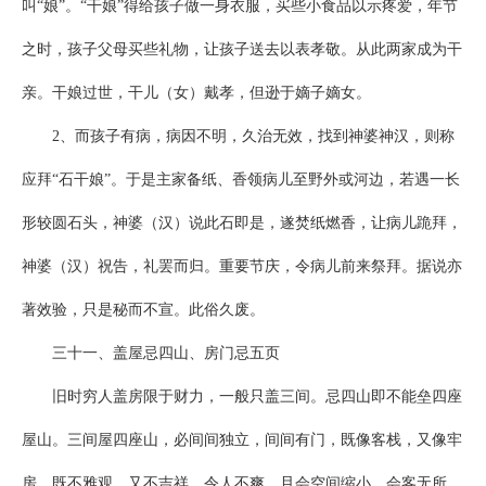
叫“娘”。“干娘”得给孩子做一身衣服，买些小食品以示疼爱，年节
之时，孩子父母买些礼物，让孩子送去以表孝敬。从此两家成为干
亲。干娘过世，干儿（女）戴孝，但逊于嫡子嫡女。
2、而孩子有病，病因不明，久治无效，找到神婆神汉，则称
应拜“石干娘”。于是主家备纸、香领病儿至野外或河边，若遇一长
形较圆石头，神婆（汉）说此石即是，遂焚纸燃香，让病儿跪拜，
神婆（汉）祝告，礼罢而归。重要节庆，令病儿前来祭拜。据说亦
著效验，只是秘而不宣。此俗久废。
三十一、盖屋忌四山、房门忌五页
旧时穷人盖房限于财力，一般只盖三间。忌四山即不能垒四座
屋山。三间屋四座山，必间间独立，间间有门，既像客栈，又像牢
房，既不雅观，又不吉祥，令人不爽，且会空间缩小，会客无所，