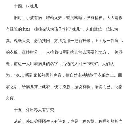
十四、叫魂儿
旧时，小孩有病，吃药无效，昏沉嗜睡，没有精神。大人请教
有经验的老妇，往往被认为孩子“掉了魂儿”，人们迷信，信以为
真。魂既丢失，必须找回。方法是用一把新扫帚，上面放一件病儿
的衣服，夜静时分，一人拉着扫帚到病儿常去玩耍的地方，一路游
走，前边一人叫着病儿的名字，后边的人回应“来啦”。人们认
为，“魂儿”听到家长熟悉的声音，便自然主动地附于衣服之上。回
家之后，给病儿穿上此衣，便可痊愈，据说有验，据说而已。此俗
久废。
十五、外出称人有讲究
从前，外出称呼陌生人有讲究，也是一种智慧。称呼年龄相当