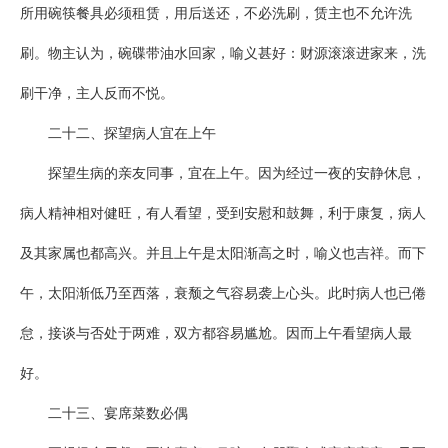
所用碗筷餐具必须租赁，用后送还，不必洗刷，赁主也不允许洗
刷。物主认为，碗碟带油水回家，喻义甚好：财源滚滚进家来，洗
刷干净，主人反而不悦。
二十二、探望病人宜在上午
探望生病的亲友同事，宜在上午。因为经过一夜的安静休息，
病人精神相对健旺，有人看望，受到安慰和鼓舞，利于康复，病人
及其家属也都高兴。并且上午是太阳渐高之时，喻义也吉祥。而下
午，太阳渐低乃至西落，衰颓之气容易袭上心头。此时病人也已倦
怠，接谈与否处于两难，双方都容易尴尬。因而上午看望病人最
好。
二十三、宴席菜数必偶