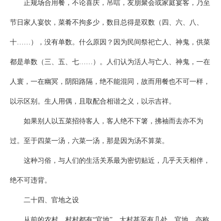
正规场合用餐，不论喜庆，吊唁，友朋聚会或家庭宴客，乃至
节日家人宴饮，菜肴不拘多少，数目总得是双数（四、六、八、
十……），没有单数。什么原因？因为民间祭祀亡人、神鬼，供菜
都是单数（三、五、七……）。人们认为活人与亡人、神鬼，一在
人寰，一在幽冥，阴阳路隔，绝不能混同，故而用餐也不可一样，
以示区别。生人用偶，且取配合相谐之义，以示吉祥。
如果别人以五菜招待客人，客人绝不下箸，拂袖而去亦不为
过。至于四菜一汤，六菜一汤，那是因为汤不算菜。
这种习俗，与人们的生活关系最为密切贴近，几乎天天相伴，
绝不可违背。
二十四、官地之设
从前的农村，村村都有“官地”，大村甚至有几处。官地，亦称