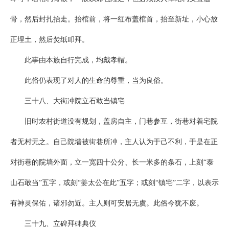
骨，然后封扎抬走。抬棺前，将一红布盖棺首，抬至新址，小心放
正埋土，然后焚纸叩拜。
此事由本族自行完成，均戴孝帽。
此俗仍表现了对人的生命的尊重，当为良俗。
三十八、大街冲院立石敢当镇宅
旧时农村街道没有规划，盖房自主，门巷参互，街巷对着宅院
者无村无之。自己院墙被街巷所冲，主人认为于己不利，于是在正
对街巷的院墙外面，立一宽四十公分、长一米多的条石，上刻“泰
山石敢当”五字，或刻“姜太公在此”五字；或刻“镇宅”二字，以表示
有神灵保佑，诸邪勿近。主人则可安居无虞。此俗今犹不废。
三十九、立碑拜碑典仪