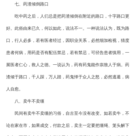
七、药渣倾倒路口
吃中药之后，人们总是把药渣倾倒在附近的路口，十字路口更
好。此俗由来已久，何以如此，说法不一。一种说法认为，既为路
口，行人必多，若有医者经过，因职业关系，必然细加检视，猜度
患者何病，用药是否有配伍禁忌，若有禁忌，可径告患者慎用，一
展医者仁心，救人之德。一说认为，药有药鬼能作祟致人于病。药
渣倾于路口，千人踩，万人踏，药鬼惮于众人之怒，必然逃遁，病
人自愈。
八、卖牛不卖缰
民间有卖牛不卖缰的习俗，自古至今没有改变。如若卖牛，不
论在家在市，如果成交，付款之后，卖主一定要把缰绳、笼头解下