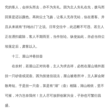
究的客人，会掉头而去，亦不为失礼。因为主人失礼在先，拨马而
回算是还以颜色。再则尘土飞扬，让客人无存无站，似在逐客。并
且从来就有“扫地出门”之说。日常交往中，此忌断不可违。若主人
正在洒扫庭除，客人不期而至，当作别论。纵使如此，亦必当待尘
埃落定后，肃客以入。
十三、屋山冲巷挂壶
在农村，若屋山正对街巷，主人为求吉祥，必然在屋山墙外面
挂一只砂壶或泥壶。因为按迷信说法，屋山被巷所冲，主人家会财
散寿短。于是挂一只壶，算是有“湖”（壶）相隔，湖山相依，坚不
可摧，冲力岂奈我何！主人尽可放胆创家兴业，子孙也可繁衍昌
盛。