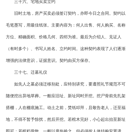
三十六、宅地买卖立约
旧时土地，房产买卖必须签订契约，亦即今日之合同。契约以
毛笔墨写，用最佳纸张。主要内容为：何人出售、何人购买、名称
方位、精确面积、价格几何、四邻为谁。最后为介绍人、见证人
（有时多个）、书写人姓名、立约时间。这种契约表现了人们逐渐
增强的法律意识，证据意识。契约由买方保存。
三十七、迁墓礼仪
如先人之墓必须迁移别处，应特别讲究，要遵照礼节规范不可
随便挖出异地草葬。一般应旧址、新址同时开挖。挖尸骨前先扎架
搭棚，人在棚底施工。动土之前，焚纸叩拜，且敬告老人，迁至福
地，不得不暂予惊扰，然后开挖。若棺木完好，小心起出抬至新址
即可；若棺朽骨散，一般以席包殓之，但必须按人体结构安置遗