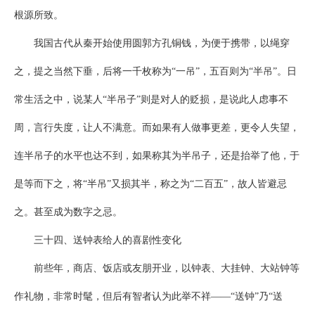
根源所致。
我国古代从秦开始使用圆郭方孔铜钱，为便于携带，以绳穿
之，提之当然下垂，后将一千枚称为“一吊”，五百则为“半吊”。日
常生活之中，说某人“半吊子”则是对人的贬损，是说此人虑事不
周，言行失度，让人不满意。而如果有人做事更差，更令人失望，
连半吊子的水平也达不到，如果称其为半吊子，还是抬举了他，于
是等而下之，将“半吊”又损其半，称之为“二百五”，故人皆避忌
之。甚至成为数字之忌。
三十四、送钟表给人的喜剧性变化
前些年，商店、饭店或友朋开业，以钟表、大挂钟、大站钟等
作礼物，非常时髦，但后有智者认为此举不祥——“送钟”乃“送