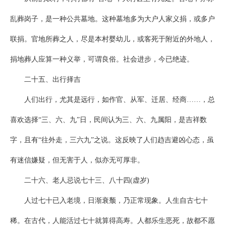
乱葬岗子，是一种公共墓地。这种墓地多为大户人家义捐，或多户
联捐。官地所葬之人，尽是本村婴幼儿，或客死于附近的外地人，
捐地葬人应算一种义举，可谓良俗。社会进步，今已绝迹。
二十五、出行择吉
人们出行，尤其是远行，如作官、从军、迁居、经商……，总
喜欢选择“三、六、九”日，民间认为三、六、九属阳，是吉祥数
字，且有“往外走，三六九”之说。这反映了人们趋吉避凶心态，虽
有迷信嫌疑，但无害于人，似亦无可厚非。
二十六、老人忌说七十三、八十四(虚岁)
人过七十已入老境，日渐衰颓，乃正常现象。人生自古七十
稀。在古代，人能活过七十就算得高寿。人都乐生恶死，故都不愿