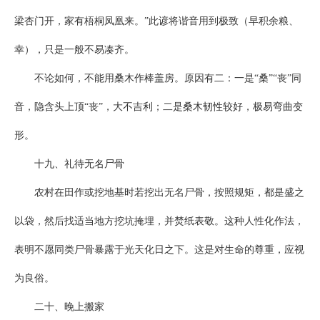
梁杏门开，家有梧桐凤凰来。”此谚将谐音用到极致（早积余粮、
幸），只是一般不易凑齐。
不论如何，不能用桑木作棒盖房。原因有二：一是“桑”“丧”同
音，隐含头上顶“丧”，大不吉利；二是桑木韧性较好，极易弯曲变
形。
十九、礼待无名尸骨
农村在田作或挖地基时若挖出无名尸骨，按照规矩，都是盛之
以袋，然后找适当地方挖坑掩埋，并焚纸表敬。这种人性化作法，
表明不愿同类尸骨暴露于光天化日之下。这是对生命的尊重，应视
为良俗。
二十、晚上搬家