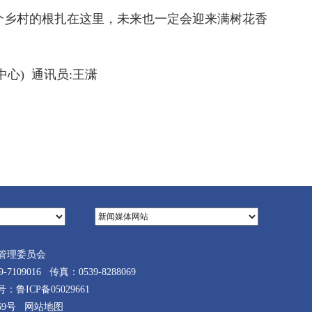
个乡村的根扎在这里，未来也一定会迎来满树花香
心) 通讯员:王潇
管理委员会
9016 传真：0539-8288069
案号：
鲁ICP备05029661
69号
网站地图