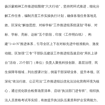
扬沂蒙精神工作推进组围绕“六大行动”，坚持闭环式推进，细化分
解工作任务，编制月度工作实操执行计划，确保各项任务落地见
效。区深化“解放思想、对标学标”工作推进组系统谋划“寻标、对
标、学标、亮标、达标”五个阶段，印发《工作明白纸》、构
建“1+4+N”推进体系，引导全区上下在对标先进中校准航向、激发
动能。区加强“三专”干部队伍建设工作推进组迅速启动“局长上讲
台”活动，25个部门（单位）负责人聚焦科技创新、基层治理、民
生保障等领域，列出授课计划，倒逼干部深研业务、提升本领。区
深化“依法行政、公正司法”工作推进组以优化法治化营商环境为核
心，通过优化联合检查场景清单、启动“执法部门进专班”、组织执
法人员资格考试等实招，有效提升执法队伍素质和护企安商能力。