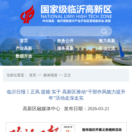
首页
政务公开
魅力高新
产业高新
服务高新
互动交流
数据开放
当前位置是：
首页
>>
媒体报道
>> 正文
临沂日报丨正风 提能 实干 高新区推动“干部作风能力提升
年”活动走深走实
高新区融媒体中心 发布日期：2026-03-21