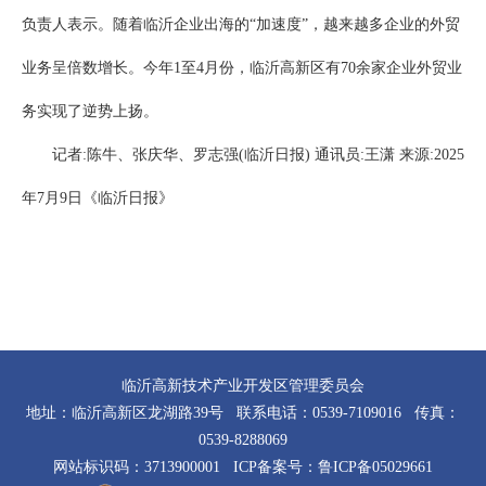
负责人表示。随着临沂企业出海的“加速度”，越来越多企业的外贸
业务呈倍数增长。今年1至4月份，临沂高新区有70余家企业外贸业
务实现了逆势上扬。
记者:陈牛、张庆华、罗志强(临沂日报) 通讯员:王潇 来源:2025
年7月9日《临沂日报》
临沂高新技术产业开发区管理委员会
地址：临沂高新区龙湖路39号 联系电话：0539-7109016 传真：
0539-8288069
网站标识码：3713900001 ICP备案号：
鲁ICP备05029661