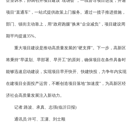
企业诉求；协调召开项目建设“现场会”，一线督导项目进度；开通
项目“直通车”，一站式提供政策上门服务。通过一揽子推进措施，
部门、镇街主动靠上，用“政府跑腿”换来“企业减负”，项目建设周
期平均提速35%。
重大项目建设是推动高质量发展的“硬支撑”。下一步，高新区
将秉持“早谋划、早部署、早开工”的原则，确保项目在条件具备时
能够迅速启动建设，实现项目早开快开、快建快投，力争年内实现
在建项目全面投产运营，不断创造项目落地“加速度”，为高新区经
济社会高质量发展注入新动力。
记者:路波、承真、志强(临沂日报)
通讯员:许可、王潇、刘士顺