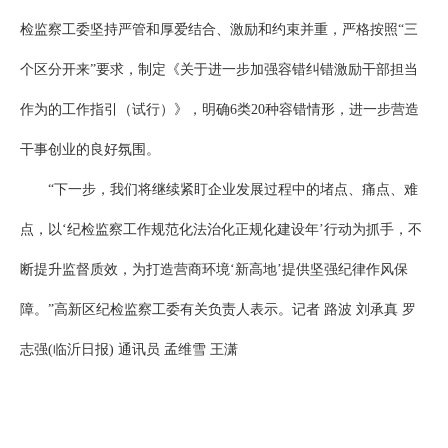
检监察工委坚持严管和厚爱结合、激励和约束并重，严格按照“三
个区分开来”要求，制定《关于进一步加强容错纠错激励干部担当
作为的工作指引（试行）》，明确6类20种容错情形，进一步营造
干事创业的良好氛围。
“下一步，我们将继续紧盯企业发展过程中的堵点、痛点、难
点，以‘纪检监察工作规范化法治化正规化建设年’行动为抓手，不
断提升监督质效，为打造营商环境‘新高地’提供坚强纪律作风保
障。”高新区纪检监察工委有关负责人表示。记者 路波 刘承真 罗
志强(临沂日报) 通讯员 孟维雪 王潇