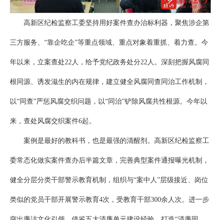
高新区纪检监察工委坚持用好案件查办治标利器，聚焦涉企第
三方服务、“靠企吃企”等重点领域、重点对象着重抓、着力查。今
年以来，立案查处22人，给予党纪政务处分22人。深刻把握风腐同
根同源、诱发滋生的内在规律，建立健全风腐同查同治工作机制，
以“同查”严惩风腐交织问题，以“同治”铲除风腐共性根源。今年以
来，查处风腐交织案件6起。
案例是最好的教科书，也是最强的清醒剂。高新区纪检监察工
委常态化做实案件查办后半篇文章，完善典型案件通报曝光机制，
健全分层分类干部警示教育机制，组织与“案中人”层级接近、岗位
类似的党员干部开展警示教育4次，受教育干部300余人次。进一步
突出廉洁文化引领，借鉴五大清廉单元建设经验，打造“清廉园