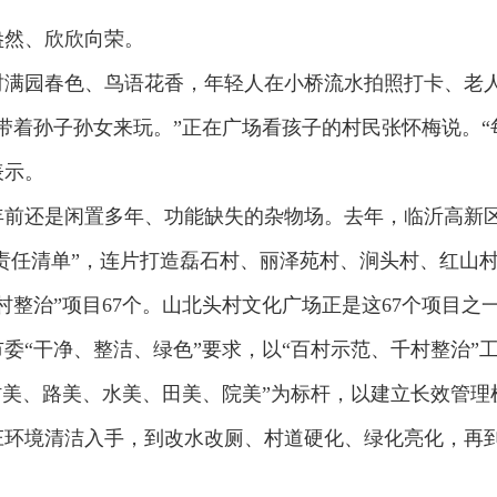
盎然、欣欣向荣。
时满园春色、鸟语花香，年轻人在小桥流水拍照打卡、老
带着孙子孙女来玩。”正在广场看孩子的村民张怀梅说。“
表示。
前还是闲置多年、功能缺失的杂物场。去年，临沂高新区
“责任清单”，连片打造磊石村、丽泽苑村、涧头村、红山
村整治”项目67个。山北头村文化广场正是这67个项目之
照市委“干净、整洁、绿色”要求，以“百村示范、千村整治
村美、路美、水美、田美、院美”为标杆，以建立长效管
庄环境清洁入手，到改水改厕、村道硬化、绿化亮化，再