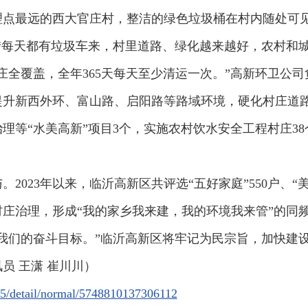
理点最远的西大官庄村，整洁的绿色垃圾桶在村内随处可见
“每天都有垃圾车来，村里道路、绿化越来越好，农村和城
庄全覆盖，全年365天每天至少清运一次。”高新环卫公
提升新西外环、富山路、启阳路等路域环境，硬化村庄道路1
理等“水美高新”项目3个，实施农村饮水安全工程村庄38
2023年以来，临沂高新区共评选“五好家庭”550户、“美
庄治理，形成“我的家乡我来建，我的环境我来管”的同
我们的奋斗目标。”临沂高新区将牢记为民宗旨，加快建
员 王潇 崔川川）
/h5/detail/normal/5748810137306112