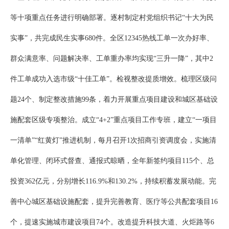
等十项重点任务进行明确部署。逐村制定村党组织书记“十大为民
实事”，共完成民生实事680件。全区12345热线工单一次办好率、
群众满意率、问题解决率、工单重办率均实现“三升一降”，其中2
件工单成功入选市级“十佳工单”。检视整改提质增效。梳理区级问
题24个、制定整改措施99条，着力开展重点项目建设和城区基础设
施配套区级专项整治。成立“4+2”重点项目工作专班，建立“一项目
一清单”“红黄灯”推进机制，每月召开1次招商引资调度会，实施清
单化管理、闭环式督查、通报式晾晒，全年新签约项目115个、总
投资362亿元，分别增长116.9%和130.2%，持续积蓄发展动能。完
善中心城区基础设施配套，提升完善教育、医疗等公共配套项目16
个，提速实施城市建设项目74个。改造提升科技大道、火炬路等6