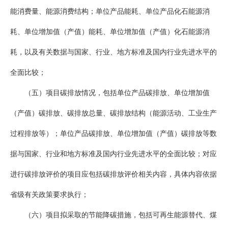
能消费量、能源消费结构；单位产品能耗、单位产品化石能源消
耗、单位增加值（产值）能耗、单位增加值（产值）化石能源消
耗，以及有关数据与国家、行业、地方标准及国内行业先进水平的
全面比较；
（五）项目碳排放情况，包括单位产品碳排放、单位增加值
（产值）碳排放、碳排放总量、碳排放结构（能源活动、工业生产
过程排放等）；单位产品碳排放、单位增加值（产值）碳排放等数
据与国家、行业和地方标准及国内行业先进水平的全面比较；对应
进行碳排放评价的项目应包括碳排放评价相关内容，具体内容依据
省级有关政策要求执行；
（六）项目拟采取的节能降碳措施，包括可再生能源替代、煤