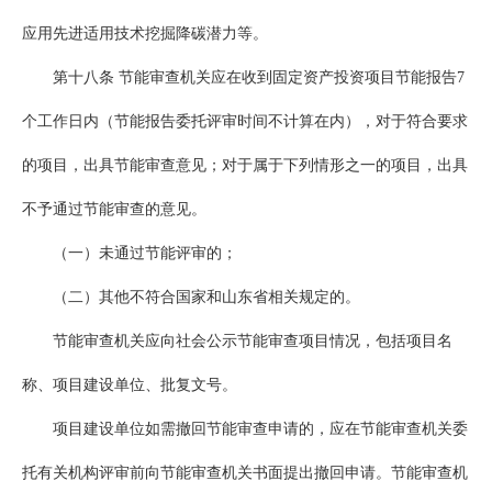
应用先进适用技术挖掘降碳潜力等。
第十八条 节能审查机关应在收到固定资产投资项目节能报告7
个工作日内（节能报告委托评审时间不计算在内），对于符合要求
的项目，出具节能审查意见；对于属于下列情形之一的项目，出具
不予通过节能审查的意见。
（一）未通过节能评审的；
（二）其他不符合国家和山东省相关规定的。
节能审查机关应向社会公示节能审查项目情况，包括项目名
称、项目建设单位、批复文号。
项目建设单位如需撤回节能审查申请的，应在节能审查机关委
托有关机构评审前向节能审查机关书面提出撤回申请。节能审查机