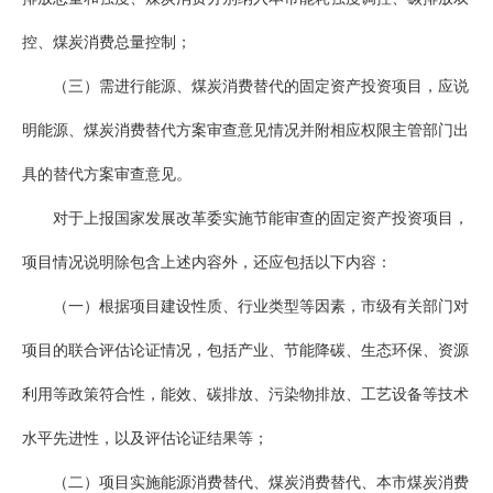
控、煤炭消费总量控制；
（三）需进行能源、煤炭消费替代的固定资产投资项目，应说
明能源、煤炭消费替代方案审查意见情况并附相应权限主管部门出
具的替代方案审查意见。
对于上报国家发展改革委实施节能审查的固定资产投资项目，
项目情况说明除包含上述内容外，还应包括以下内容：
（一）根据项目建设性质、行业类型等因素，市级有关部门对
项目的联合评估论证情况，包括产业、节能降碳、生态环保、资源
利用等政策符合性，能效、碳排放、污染物排放、工艺设备等技术
水平先进性，以及评估论证结果等；
（二）项目实施能源消费替代、煤炭消费替代、本市煤炭消费