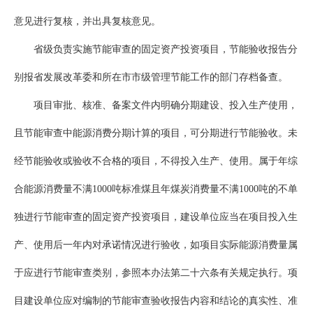
意见进行复核，并出具复核意见。
省级负责实施节能审查的固定资产投资项目，节能验收报告分
别报省发展改革委和所在市市级管理节能工作的部门存档备查。
项目审批、核准、备案文件内明确分期建设、投入生产使用，
且节能审查中能源消费分期计算的项目，可分期进行节能验收。未
经节能验收或验收不合格的项目，不得投入生产、使用。属于年综
合能源消费量不满1000吨标准煤且年煤炭消费量不满1000吨的不单
独进行节能审查的固定资产投资项目，建设单位应当在项目投入生
产、使用后一年内对承诺情况进行验收，如项目实际能源消费量属
于应进行节能审查类别，参照本办法第二十六条有关规定执行。项
目建设单位应对编制的节能审查验收报告内容和结论的真实性、准