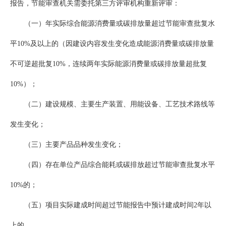
报告，节能审查机关需委托第三方评审机构重新评审：
（一）年实际综合能源消费量或碳排放量超过节能审查批复水
平10%及以上的（因建设内容发生变化造成能源消费量或碳排放量
不可逆超批复10%，连续两年实际能源消费量或碳排放量超批复
10%）；
（二）建设规模、主要生产装置、用能设备、工艺技术路线等
发生变化；
（三）主要产品品种发生变化；
（四）存在单位产品综合能耗或碳排放超过节能审查批复水平
10%的；
（五）项目实际建成时间超过节能报告中预计建成时间2年以
上的。