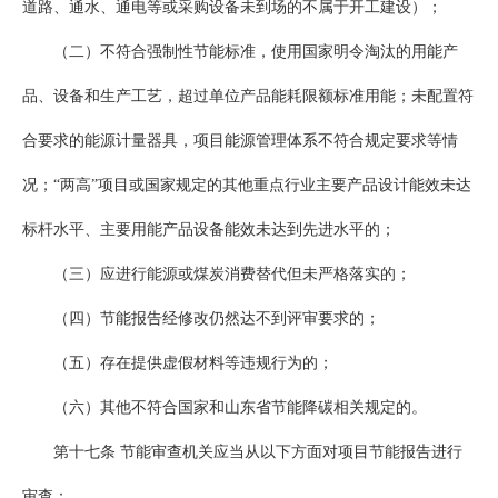
道路、通水、通电等或采购设备未到场的不属于开工建设）；
（二）不符合强制性节能标准，使用国家明令淘汰的用能产
品、设备和生产工艺，超过单位产品能耗限额标准用能；未配置符
合要求的能源计量器具，项目能源管理体系不符合规定要求等情
况；“两高”项目或国家规定的其他重点行业主要产品设计能效未达
标杆水平、主要用能产品设备能效未达到先进水平的；
（三）应进行能源或煤炭消费替代但未严格落实的；
（四）节能报告经修改仍然达不到评审要求的；
（五）存在提供虚假材料等违规行为的；
（六）其他不符合国家和山东省节能降碳相关规定的。
第十七条 节能审查机关应当从以下方面对项目节能报告进行
审查：