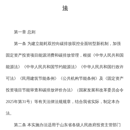
法
第一章 总则
第一条 为建立能耗双控向碳排放双控全面转型新机制，加强
固定资产投资项目能源消费和碳排放管理，根据《中华人民共和国
能源法》《中华人民共和国节约能源法》《中华人民共和国行政许
可法》《民用建筑节能条例》《公共机构节能条例》及《固定资产
投资项目节能审查和碳排放评价办法》（国家发展和改革委员会令
2025年第31号）等有关法律法规规章，结合我省实际，制定本办
法。
第二条 本实施办法适用于山东省各级人民政府投资主管部门