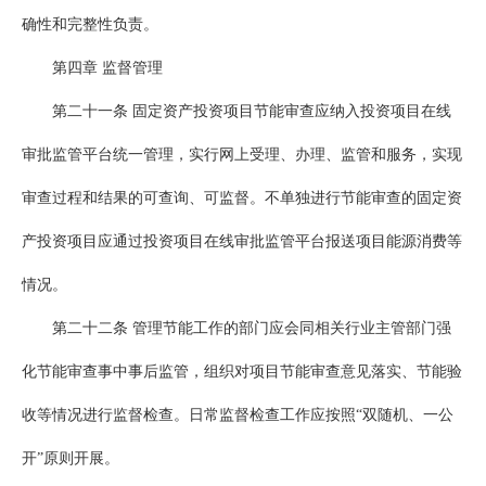
确性和完整性负责。
第四章 监督管理
第二十一条 固定资产投资项目节能审查应纳入投资项目在线
审批监管平台统一管理，实行网上受理、办理、监管和服务，实现
审查过程和结果的可查询、可监督。不单独进行节能审查的固定资
产投资项目应通过投资项目在线审批监管平台报送项目能源消费等
情况。
第二十二条 管理节能工作的部门应会同相关行业主管部门强
化节能审查事中事后监管，组织对项目节能审查意见落实、节能验
收等情况进行监督检查。日常监督检查工作应按照“双随机、一公
开”原则开展。