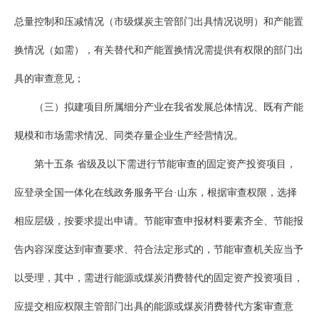
总量控制和压减情况（市级煤炭主管部门出具情况说明）和产能置
换情况（如需），有关替代和产能置换情况需提供有权限的部门出
具的审查意见；
（三）拟建项目所属细分产业在我省发展总体情况、既有产能
规模和市场需求情况、同类存量企业生产经营情况。
第十五条 省级及以下需进行节能审查的固定资产投资项目，
应登录全国一体化在线政务服务平台·山东，根据审查权限，选择
相应层级，按要求提出申请。节能审查申报材料要素齐全、节能报
告内容深度达到审查要求、符合法定形式的，节能审查机关应当予
以受理，其中，需进行能源或煤炭消费替代的固定资产投资项目，
应提交相应权限主管部门出具的能源或煤炭消费替代方案审查意