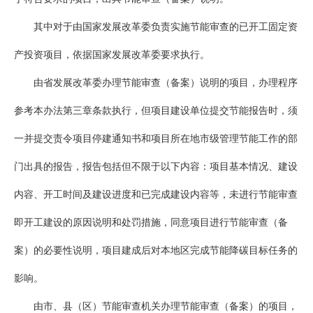
其中对于由国家发展改革委负责实施节能审查的已开工固定资
产投资项目，依据国家发展改革委要求执行。
由省发展改革委办理节能审查（备案）说明的项目，办理程序
参考本办法第三章条款执行，但项目建设单位提交节能报告时，须
一并提交责令项目停建通知书和项目所在地市级管理节能工作的部
门出具的报告，报告包括但不限于以下内容：项目基本情况、建设
内容、开工时间及建设进度和已完成建设内容等，未进行节能审查
即开工建设的原因说明和处罚措施，同意项目进行节能审查（备
案）的必要性说明，项目建成后对本地区完成节能降碳目标任务的
影响。
由市、县（区）节能审查机关办理节能审查（备案）的项目，