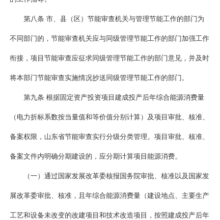
第八条 市、县（区）节能审查机关与管理节能工作的部门为
不同部门的，节能审查机关应与同级管理节能工作的部门加强工作
衔接，项目节能审查应征求同级管理节能工作的部门意见，并及时
将本部门节能审查实施情况抄送同级管理节能工作的部门。
第九条 根据固定资产投资项目建成投产后年综合能源消费量
（电力折标系数按当量值和等价值分别计算）及项目审批、核准、
备案权限，山东省节能审查实行分级分类管理。项目审批、核准、
备案文件内明确分期建设的，应分期计算项目能源消费。
（一）通过国家发展改革委核报国务院审批、核准以及国家发
展改革委审批、核准，且年综合能源消费量（建设地点、主要生产
工艺和设备未改变的改建项目和技术改造项目，按照建成投产后年