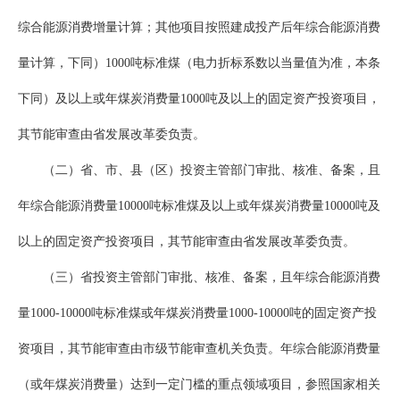
综合能源消费增量计算；其他项目按照建成投产后年综合能源消费
量计算，下同）1000吨标准煤（电力折标系数以当量值为准，本条
下同）及以上或年煤炭消费量1000吨及以上的固定资产投资项目，
其节能审查由省发展改革委负责。
（二）省、市、县（区）投资主管部门审批、核准、备案，且
年综合能源消费量10000吨标准煤及以上或年煤炭消费量10000吨及
以上的固定资产投资项目，其节能审查由省发展改革委负责。
（三）省投资主管部门审批、核准、备案，且年综合能源消费
量1000-10000吨标准煤或年煤炭消费量1000-10000吨的固定资产投
资项目，其节能审查由市级节能审查机关负责。年综合能源消费量
（或年煤炭消费量）达到一定门槛的重点领域项目，参照国家相关