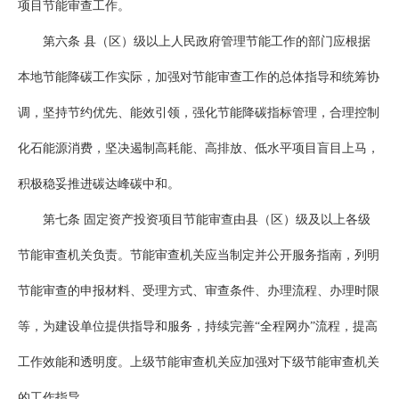
项目节能审查工作。
第六条 县（区）级以上人民政府管理节能工作的部门应根据
本地节能降碳工作实际，加强对节能审查工作的总体指导和统筹协
调，坚持节约优先、能效引领，强化节能降碳指标管理，合理控制
化石能源消费，坚决遏制高耗能、高排放、低水平项目盲目上马，
积极稳妥推进碳达峰碳中和。
第七条 固定资产投资项目节能审查由县（区）级及以上各级
节能审查机关负责。节能审查机关应当制定并公开服务指南，列明
节能审查的申报材料、受理方式、审查条件、办理流程、办理时限
等，为建设单位提供指导和服务，持续完善“全程网办”流程，提高
工作效能和透明度。上级节能审查机关应加强对下级节能审查机关
的工作指导。