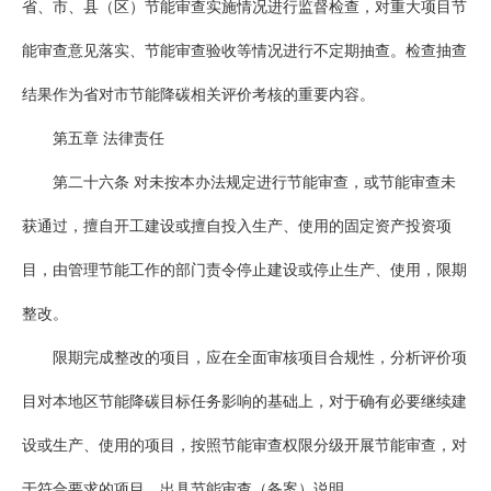
省、市、县（区）节能审查实施情况进行监督检查，对重大项目节
能审查意见落实、节能审查验收等情况进行不定期抽查。检查抽查
结果作为省对市节能降碳相关评价考核的重要内容。
第五章 法律责任
第二十六条 对未按本办法规定进行节能审查，或节能审查未
获通过，擅自开工建设或擅自投入生产、使用的固定资产投资项
目，由管理节能工作的部门责令停止建设或停止生产、使用，限期
整改。
限期完成整改的项目，应在全面审核项目合规性，分析评价项
目对本地区节能降碳目标任务影响的基础上，对于确有必要继续建
设或生产、使用的项目，按照节能审查权限分级开展节能审查，对
于符合要求的项目，出具节能审查（备案）说明。