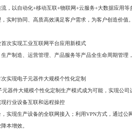
流，以自动化+移动互联+物联网+云服务+大数据应用
理，实时协同、高质高效满足客户需求，为客户创造价值
业首次实现工业互联网平台应用新模式
、生产制造、运营管理、产品服务等产品全生命周期管理
首次实现电子元器件大规模个性化定制
电子元器件大规模个性化定制生产模式成为可能，实现公司
实现行业设备互联和远程操控
，实现生产设备的全联网接入；利用VPN方式，通过公
业降本增效。