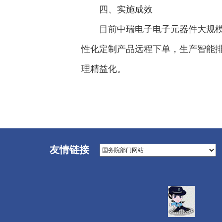
四、实施成效
目前中瑞电子电子元器件大规
性化定制产品远程下单，生产智能
理精益化。
友情链接