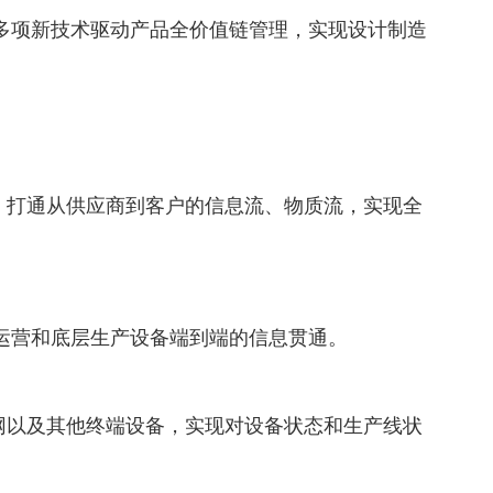
等多项新技术驱动产品全价值链管理，实现设计制造
。
，打通从供应商到客户的信息流、物质流，实现全
运营和底层生产设备端到端的信息贯通。
网以及其他终端设备，实现对设备状态和生产线状