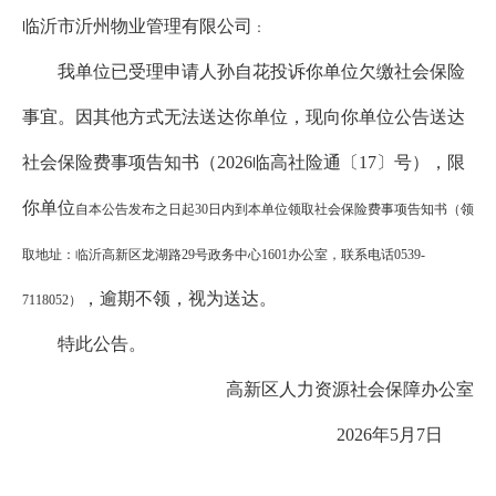
临沂市沂州物业管理有限公司
：
我单位已受理
申请人
孙自花投
诉你单位
欠缴社会保险
事宜
。因其他方式无法送达你单位，
现
向你单位公告送达
社会保险费事项告知书（
2026临高社险通〔17〕号
）
，限
你
单位
自本公告发布之日起
30日内到本
单位领取社会保险费事项告知书（领
取地址：临沂高新区龙湖路
29号政务中心1601办公室，联系电话0539-
，逾期不领，视为送达。
7118052）
特此公告。
高新区人力资源社会保障办公室
202
6
年
5
月
7
日