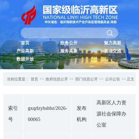
首页
政务公开
魅力高新
产业高新
服务高新
互动交流
数据开放
当前位置是：
首页
>>
政府信息公开
>>
部门信息公开
>>
公示公告
>> 正文
高新区人力资
索引
gxqrlzyhshbz/2026-
发布
源社会保障办
号
00065
机构
公室