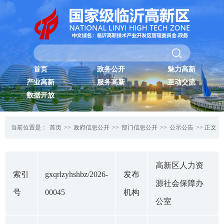
首页
政务公开
魅力高新
产业高新
服务高新
互动交流
数据开放
当前位置是：
首页
>>
政府信息公开
>>
部门信息公开
>>
公示公告
>> 正文
高新区人力资
索引
gxqrlzyhshbz/2026-
发布
源社会保障办
号
00045
机构
公室