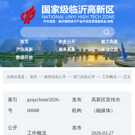
首页
政务公开
魅力高新
产业高新
服务高新
互动交流
数据开放
当前位置是：
首页
>>
政府信息公开
>>
部门信息公开
>>
工作概况
>> 正文
索引
gxqxcbrmt/2026-
发布
高新区宣传办
号
00088
机构
（融媒体）
公开
发布
工作概况
2026-03-27