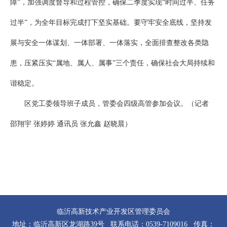
障”，加强调度督导和过程管控，确保二季度实现“时间过半、任务
过半”，为全年目标完成打下坚实基础。要守牢安全底线，坚持发
展与安全一体谋划、一体部署、一体落实，全面排查整改各类隐
患，压紧压实“属地、属人、属事”三个责任，确保社会大局持续和
谐稳定。
区党工委领导班子成员，管委会四级高管参加会议。（记者
邵翔宇 张婷婷 通讯员 张允鑫 赵晓晨）
临沂高新技术产业开发区管理委员会
地址：临沂高新区龙湖路39号 联系电话：0539-7109016 传真：