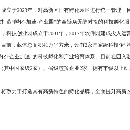
成立于2023年，对高新区国有孵化园区进行统一管理
打造“孵化-加速-产业园”的全链条无缝对接的科技孵化
科技创业园成立于2001年，2017年软件园建成投入运
目前，载体总面积41万平方米，设有2家国家级科技企业
化+企业加速”的科技孵化和产业培育体系。目前在园入驻
家（其中国家级2家）、省级瞪羚企业2家，拥有市级以上研
司将致力于打造具有高新特色的孵化品牌，全面提升高新