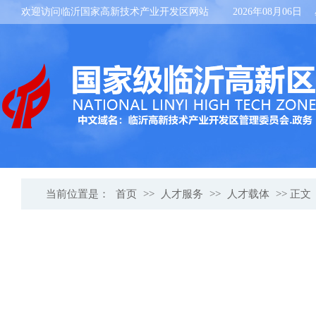
欢迎访问临沂国家高新技术产业开发区网站
2026年08月06日
当前位置是：
首页
>>
人才服务
>>
人才载体
>> 正文