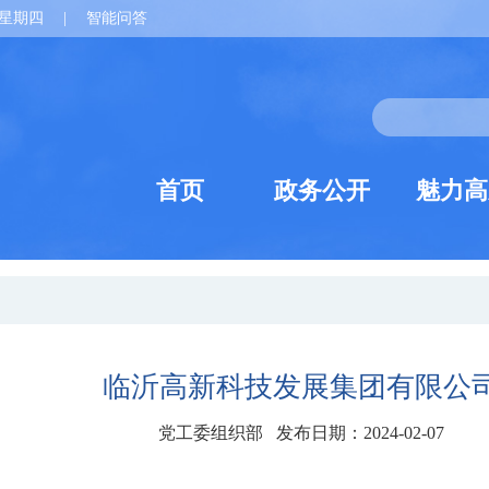
星期四
|
智能问答
首页
政务公开
魅力高
临沂高新科技发展集团有限公
党工委组织部 发布日期：2024-02-07