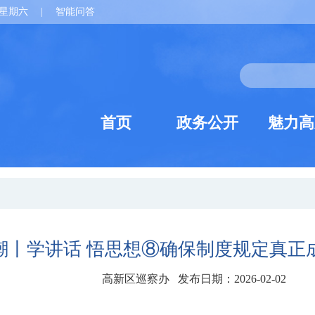
星期六
|
智能问答
首页
政务公开
魅力高
潮丨学讲话 悟思想⑧确保制度规定真正
高新区巡察办 发布日期：2026-02-02