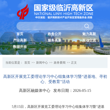
首页
政务公开
魅力高新
产业高新
服务高新
互动交流
数据开放
当前位置是：
首页
>>
新闻中心
>>
政务要闻
>> 正文
高新区开展党工委理论学习中心组集体学习暨“进基地、寻初
心、受教育”活动
高新区融媒体中心 发布日期：2026-05-15
5月15日，高新区开展党工委理论学习中心组集体学习暨“进基