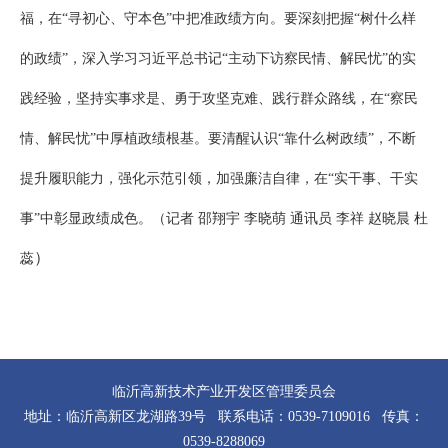
福，在“寻初心、守本色”中把准政绩方向。要深刻把握“树什么样
的政绩”，深入学习习近平总书记“主动下访察民情、解民忧”的实
践经验，坚持实事求是、勇于攻坚克难、践行群众路线，在“察民
情、解民忧”中厚植政绩根基。要清醒认识“靠什么树政绩”，不断
提升履职能力，强化示范引领，加强廉洁自律，在“实干事、干实
事”中彰显政绩成色。（记者 邵翔宇 李晓萌 通讯员 李祥 赵晓晨 杜
）
蕊
临沂高新技术产业开发区管理委员会
地址：临沂高新区龙湖路39号 联系电话：0539-7109016 传真：
0539-8288069