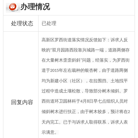
办理情况
处理状态
已处理
高新区罗西街道落实情况反馈如下：
诉求人反
映的“双月园路西段靠兴城路一端，道路两侧存
在大量树木歪歪斜斜”问题，经落实，为罗西街
道于
年左右栽种的银杏树，由于道路两侧
2015
均为新建小区（社区），在拉围挡、土地找平
过程中造成土壤松散，导致部分树木倾斜
。
罗
西街道环卫园林科于
月
日早七点组织人员对
回复内容
4
8
倾斜树木进行扶正，由于树木较多，预计将在
2
天内完工。已于
与诉求人取得联系，诉求人表
示满意。