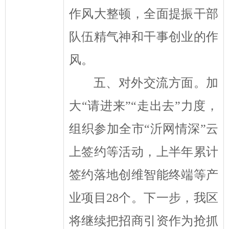
作风大整顿，全面提振干部
队伍精气神和干事创业的作
风。
五、对外交流方面。
加
大
“
请进来
”“
走出去
”
力度，
组织参加全市
“
沂网情深
”
云
上签约等活动，
上半年
累计
签约落地创维智能终端等产
业项目
28
个
。下一步，我区
将继续把招商引资作为抢抓