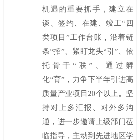
机遇的重要抓手，建立在
谈、签约、在建、竣工
“
四
类项目
”
工作台账，沿着链
条
“
招
”
、紧盯龙头
“
引
”
、依
托骨干
“
联
”
、通过孵
化
“
育
”
，力争下半年引进高
质量产业项目
20
个以上。坚
持对上多汇报、对外多沟
通，进一步邀请上级部门莅
临指导，主动
到
先进地区学