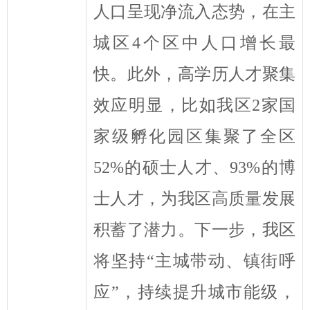
人口呈现净流入态势，在主
城区
4
个区中人口增长最
快。此外，高学历人才聚集
效应明显，
比如
我区
2
家国
家级孵化园区集聚了全区
52%
的硕士人才、
93%
的博
士人才
，为我区高质量发展
积蓄了潜力
。下一步，我区
将坚持
“
主城带动、镇街呼
应
”
，
持续提升城市能级，